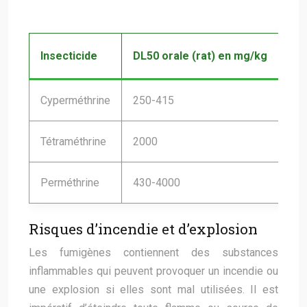
Insecticide
DL50 orale (rat) en mg/kg
Co
Cyperméthrine
250-415
Pyr
Tétraméthrine
2000
Pyr
Perméthrine
430-4000
Pyr
Risques d’incendie et d’explosion
Les fumigènes contiennent des substances
inflammables qui peuvent provoquer un incendie ou
une explosion si elles sont mal utilisées. Il est