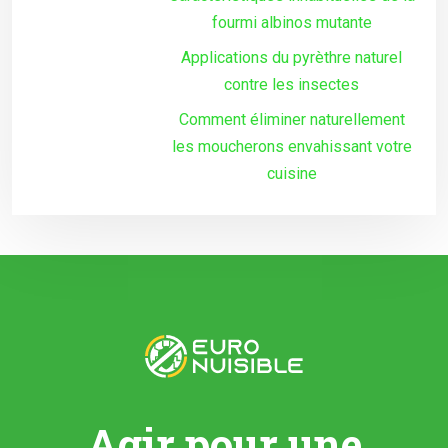
fourmi albinos mutante
Applications du pyrèthre naturel
contre les insectes
Comment éliminer naturellement
les moucherons envahissant votre
cuisine
Agir pour une